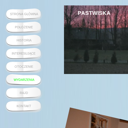
PASTWISKA
STRONA GŁÓWNA
POŁOŻENIE
HISTORIA
INTERESUJĄCE
OTOCZENIE
WYDARZENIA
RAJD
KONTAKT