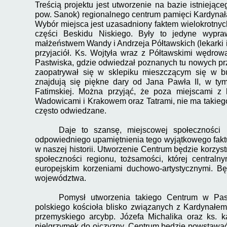
Treścią projektu jest utworzenie na bazie istniej
pow. Sanok) regionalnego centrum pamięci Kardynała
Wybór miejsca jest uzasadniony faktem wielokrotnych
części Beskidu Niskiego. Były to jedyne wypraw
małżeństwem Wandy i Andrzeja Półtawskich (lekarki i d
przyjaciół. Ks. Wojtyła wraz z Półtawskimi wędrow
Pastwiska, gdzie odwiedzał poznanych tu nowych przy
zaopatrywał się w sklepiku mieszczącym się w
znajdują się piękne dary od Jana Pawła II, w tym
Fatimskiej. Można przyjąć, że poza miejscami z k
Wadowicami i Krakowem oraz Tatrami, nie ma takiego
często odwiedzane.
Daje to szansę, miejscowej społeczności 
odpowiedniego upamiętnienia tego wyjątkowego faktu
w naszej historii. Utworzenie Centrum będzie korzys
społeczności regionu, tożsamości, której central
europejskim korzeniami duchowo-
artystycznymi. B
województwa.
Pomysł utworzenia takiego Centrum w Pas
polskiego kościoła blisko związanych z Kardynałem
przemyskiego arcybp. Józefa Michalika oraz ks. k
pielgrzymek do ojczyzny. Centrum będzie powstawa