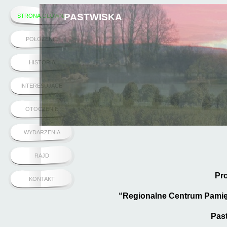
PASTWISKA
STRONA GŁÓWNA
POŁOŻENIE
HISTORIA
INTERESUJĄCE
OTOCZENIE
WYDARZENIA
RAJD
Pro
KONTAKT
“Regionalne Centrum Pamięc
Past