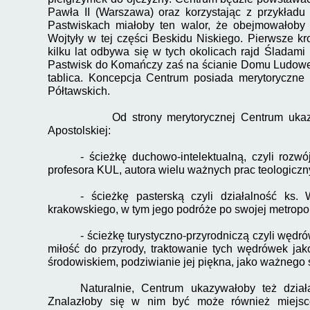
Pawła II (Warszawa) oraz korzystając z przykła
Pastwiskach miałoby ten walor, że obejmowałoby 
Wojtyły w tej części Beskidu Niskiego. Pierwsze kro
kilku lat odbywa się w tych okolicach rajd Śladam
Pastwisk do Komańczy zaś na ścianie Domu Ludowe
tablica. Koncepcja Centrum posiada merytoryczn
Półtawskich.
Od strony merytorycznej Centrum ukazywa
Apostolskiej:
-
ścieżkę duchowo-
intelektualną, czyli rozw
profesora KUL, autora wielu ważnych prac teologiczn
-
ścieżkę pasterską czyli działalność ks. W
krakowskiego, w tym jego podróże po swojej metropol
-
ścieżkę turystyczno-
przyrodniczą czyli wędró
miłość do przyrody, traktowanie tych wędrówek jak
środowiskiem, podziwianie jej piękna, jako ważnego
Naturalnie, Centrum ukazywałoby też działa
Znalazłoby się w nim być może również miejsc