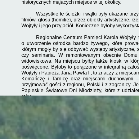
historycznych mających miejsce w tej okolicy.
Wszystkie te ścieżki i wątki były ukazane pr
filmów, głosu (homilie), przez obiekty artystyczne, rz
Wojtyły i jego przyjaciół. Konieczne byłoby wykorzyst
Regionalne Centrum Pamięci Karola Wojtyły n
o utworzenie ośrodka bardzo żywego, które prowad
którym mogły by się odbywać występy artystyczne, s
czy seminaria. W remontowanym obecnie Domu L
widowiskowa. Na miejscu byłby także kiosk, w któr
poświęcone. Byłoby to połączone w integralną całoś
Wojtyły i Papieża Jana Pawła II, to znaczy z miejsc
Komańczę i Tarnicę oraz miejscami duchowymi –
przyjmować gości z regionu, Polski i z zagranicy. Je
Papieskie Światowe Dni Młodzieży, które z udzia
roku.