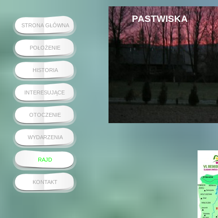
PASTWISKA
STRONA GŁÓWNA
POŁOŻENIE
HISTORIA
INTERESUJĄCE
OTOCZENIE
WYDARZENIA
RAJD
KONTAKT