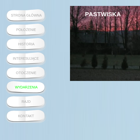
PASTWISKA
STRONA GŁÓWNA
POŁOŻENIE
HISTORIA
INTERESUJĄCE
OTOCZENIE
WYDARZENIA
RAJD
KONTAKT