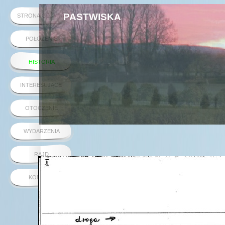
PASTWISKA
STRONA GŁÓWNA
POŁOŻENIE
HISTORIA
INTERESUJĄCE
OTOCZENIE
WYDARZENIA
RAJD
KONTAKT