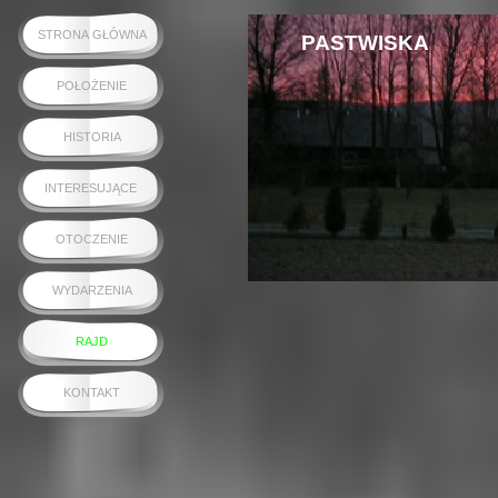
STRONA GŁÓWNA
PASTWISKA
POŁOŻENIE
HISTORIA
INTERESUJĄCE
OTOCZENIE
WYDARZENIA
RAJD
KONTAKT